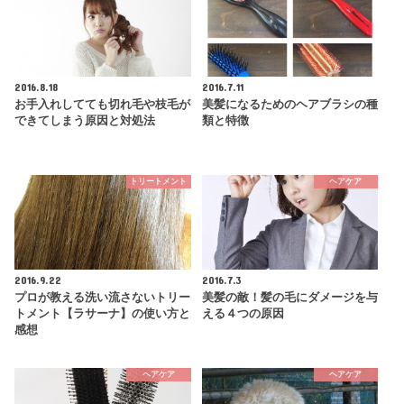
2016.8.18
2016.7.11
お手入れしてても切れ毛や枝毛が
美髪になるためのヘアブラシの種
できてしまう原因と対処法
類と特徴
トリートメント
ヘアケア
2016.9.22
2016.7.3
プロが教える洗い流さないトリー
美髪の敵！髪の毛にダメージを与
トメント【ラサーナ】の使い方と
える４つの原因
感想
ヘアケア
ヘアケア